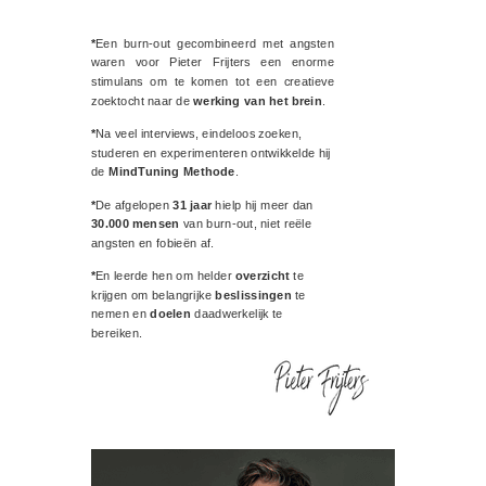
*
Een burn-out gecombineerd met angsten
waren voor Pieter Frijters een enorme
stimulans om te komen tot een creatieve
zoektocht naar de
werking van het brein
.
*
Na veel interviews, eindeloos zoeken,
studeren en experimenteren ontwikkelde hij
de
MindTuning Methode
.
*
De afgelopen
31 jaar
hielp hij meer dan
30.000 mensen
van burn-out, niet reële
angsten en fobieën af.
*
En leerde hen om helder
overzicht
te
krijgen om belangrijke
beslissingen
te
nemen en
doelen
daadwerkelijk te
bereiken.