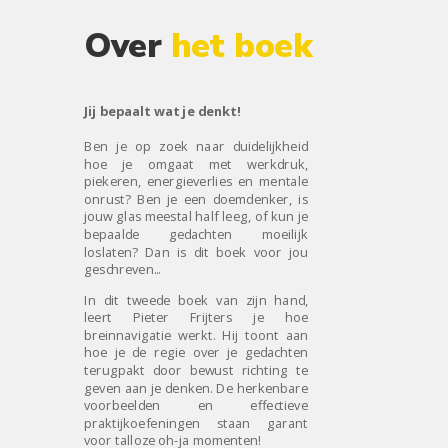
Over
het boek
Jij bepaalt wat je denkt!
Ben je op zoek naar duidelijkheid
hoe je omgaat met werkdruk,
piekeren, energieverlies en mentale
onrust? Ben je een doemdenker, is
j
ouw glas meestal half leeg, of kun je
bepaalde gedachten moeilijk
loslaten? Dan is dit boek voor jou
geschreven...
In dit tweede boek van zijn hand,
leert Pieter Frijters je hoe
breinnavigatie werkt. Hij toont aan
hoe je de regie over je gedachten
terugpakt door bewust richting te
geven aan je denken. De herkenbare
voorbeelden en effectieve
praktijkoefeningen staan garant
voor talloze oh-ja momenten!