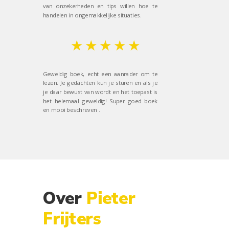
van onzekerheden en tips willen hoe te
handelen in ongemakkelijke situaties.
★ ★ ★
★
★
Geweldig boek, echt een aanrader om te
lezen. Je gedachten kun je sturen en als je
je daar bewust van wordt en het toepast is
het helemaal geweldig! Super goed boek
en mooi beschreven .
Over
Pieter
Frijters